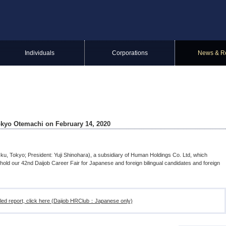
Individuals
Corporations
News & R
Tokyo Otemachi on February 14, 2020
u, Tokyo; President: Yuji Shinohara), a subsidiary of Human Holdings Co. Ltd, which
l hold our 42nd Daijob Career Fair for Japanese and foreign bilingual candidates and foreign
iled report, click here (Daijob HRClub：Japanese only)