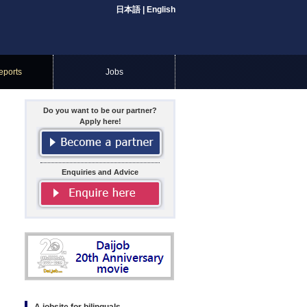
日本語
|
English
eports
Jobs
Do you want to be our partner?
Apply here!
Enquiries and Advice