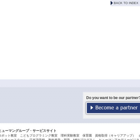
BACK TO INDEX
Do you want to be our partner
ヒューマングループ・サービスサイト
ロボット教室
こどもプログラミング教室
理科実験教室
保育園
資格取得（キャリアアップ）
カルチャースクール
日本語学校
海外進学・留学
MBAプログラム
ヒューマンアカデミービジネス