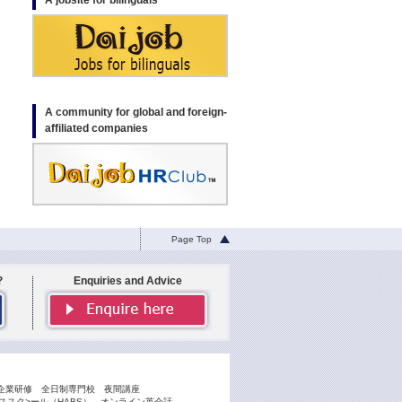
A jobsite for bilinguals
A community for global and foreign-
affiliated companies
Page Top
?
Enquiries and Advice
企業研修
全日制専門校
夜間講座
スク>ール（HABS）
オンライン英会話