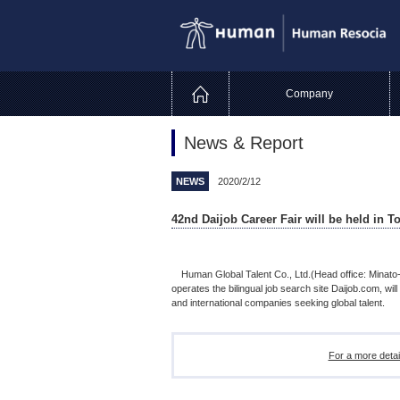
Company
News & Report
NEWS
2020/2/12
42nd Daijob Career Fair will be held in 
Human Global Talent Co., Ltd.(Head office: Minato-k
operates the bilingual job search site Daijob.com, wil
and international companies seeking global talent.
For a more deta