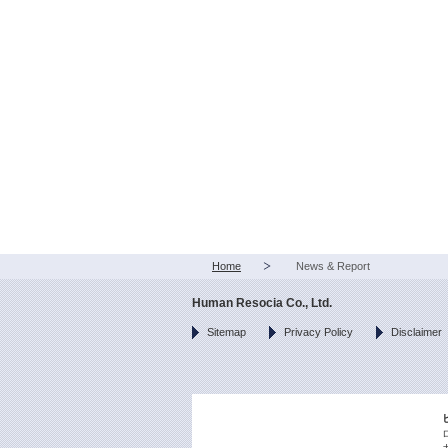
Home
News & Report
Human Resocia Co., Ltd.
Sitemap
Privacy Policy
Disclaimer