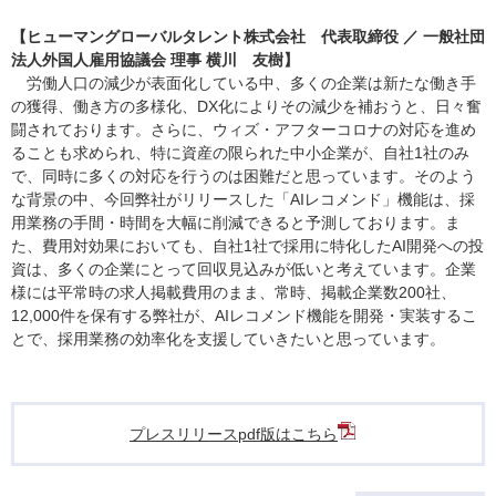
【ヒューマングローバルタレント株式会社 代表取締役 ／ 一般社団
法人外国人雇用協議会 理事 横川 友樹】
労働人口の減少が表面化している中、多くの企業は新たな働き手
の獲得、働き方の多様化、DX化によりその減少を補おうと、日々奮
闘されております。さらに、ウィズ・アフターコロナの対応を進め
ることも求められ、特に資産の限られた中小企業が、自社1社のみ
で、同時に多くの対応を行うのは困難だと思っています。そのよう
な背景の中、今回弊社がリリースした「AIレコメンド」機能は、採
用業務の手間・時間を大幅に削減できると予測しております。ま
た、費用対効果においても、自社1社で採用に特化したAI開発への投
資は、多くの企業にとって回収見込みが低いと考えています。企業
様には平常時の求人掲載費用のまま、常時、掲載企業数200社、
12,000件を保有する弊社が、AIレコメンド機能を開発・実装するこ
とで、採用業務の効率化を支援していきたいと思っています。
プレスリリースpdf版はこちら