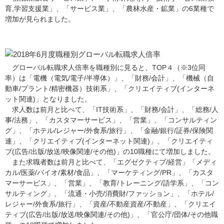
育,学習支援業」、「サービス業」、「農林水産・鉱業」の6業種で
増加が見られました。
グローバル転職求人倍率を職種別に見ると、TOP４（※3位同
率）は「電機（電気/電子/半導体）」、「財務/会計」、「機械（自
動車/プラント/精密機器）技術系」、「クリエイティブ(インターネ
ット関連)」となりました。
求人数は前月と比べて、「IT技術系」、「財務/会計」、「総務/人
事/法務」、「カスタマーサービス」、「営業」、「コンサルティン
グ」、「ホテル/レジャー/外食系/旅行」、「金融/銀行/証券/保険関
連」、「クリエイティブ(インターネット関連)」、「クリエイティ
ブ(広告/出版/放送/映像関連/その他)」の10職種にて増加しました。
また求職者数は前月と比べて、「エグゼクティブ/経営」「メディ
カル/医薬/バイオ/素材/食品」、「マーケティング/PR」、「カスタ
マーサービス」、「営業」、「教育/トレーニング/語学系」、「コン
サルティング」、「流通・小売/消費財/ファッション」、「ホテル/
レジャー/外食系/旅行」、「資産/不動産資産/不動産」、「クリエイ
ティブ(広告/出版/放送/映像関連/その他)」、「官公庁/団体/その他職