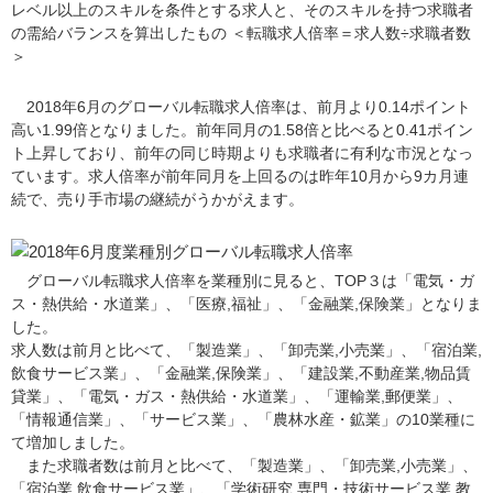
レベル以上のスキルを条件とする求人と、そのスキルを持つ求職者
の需給バランスを算出したもの ＜転職求人倍率＝求人数÷求職者数
＞
2018年6月のグローバル転職求人倍率は、前月より0.14ポイント
高い1.99倍となりました。前年同月の1.58倍と比べると0.41ポイン
ト上昇しており、前年の同じ時期よりも求職者に有利な市況となっ
ています。求人倍率が前年同月を上回るのは昨年10月から9カ月連
続で、売り手市場の継続がうかがえます。
グローバル転職求人倍率を業種別に見ると、TOP３は「電気・ガ
ス・熱供給・水道業」、「医療,福祉」、「金融業,保険業」となりま
した。
求人数は前月と比べて、「製造業」、「卸売業,小売業」、「宿泊業,
飲食サービス業」、「金融業,保険業」、「建設業,不動産業,物品賃
貸業」、「電気・ガス・熱供給・水道業」、「運輸業,郵便業」、
「情報通信業」、「サービス業」、「農林水産・鉱業」の10業種に
て増加しました。
また求職者数は前月と比べて、「製造業」、「卸売業,小売業」、
「宿泊業,飲食サービス業」、「学術研究,専門・技術サービス業,教