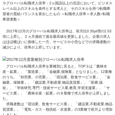
※グローバル転職求人倍率：2ヵ国語以上の言語において、ビジネス
レベル以上のスキルを条件とする求人と、そのスキルを持つ転職希
望者の需給バランスを算出したもの ＜転職求人倍率＝求人数÷転職
希望者数＞
2017年12月のグローバル転職求人倍率は、前月比0.35pt増の2.53
倍に上昇し、２ヵ月連続で過去最高値を更新しました。企業の求人
はほぼ横ばいに推移した一方、サービスや小売などでの求職者数の
減少により、倍率が上昇しています。
グローバル転職求人倍率を業種別に見ると、TOP３は「農林水
産・鉱業」、「製造業」、「金融業,保険業」となりました。12業種
のうち、「卸売業、小売業」、「宿泊業、飲食サービス業」、「金
融業、保険業」、「建設業,不動産業,物品賃貸業」、「医療,福
祉」、「学術研究,専門・技術サービス業,教育,学習支援業」、「サ
ービス業」、「農林水産・鉱業」の８業種で求人倍率が上昇しまし
た。
求職者数は「宿泊業、飲食サービス業」、「建設業,不動産業,物品
賃貸業」、「電気・ガス・熱供給・水道業」の3業種で前月より増加
しました。