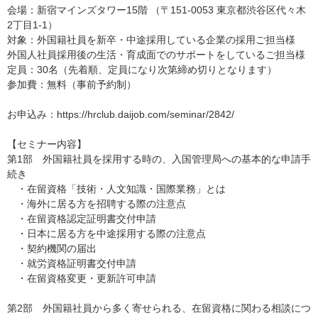
会場：新宿マインズタワー15階 （〒151-0053 東京都渋谷区代々木
2丁目1-1）
対象：外国籍社員を新卒・中途採用している企業の採用ご担当様
外国人社員採用後の生活・育成面でのサポートをしているご担当様
定員：30名（先着順、定員になり次第締め切りとなります）
参加費：無料（事前予約制）
お申込み：https://hrclub.daijob.com/seminar/2842/
【セミナー内容】
第1部 外国籍社員を採用する時の、入国管理局への基本的な申請手
続き
・在留資格「技術・人文知識・国際業務」とは
・海外に居る方を招聘する際の注意点
・在留資格認定証明書交付申請
・日本に居る方を中途採用する際の注意点
・契約機関の届出
・就労資格証明書交付申請
・在留資格変更・更新許可申請
第2部 外国籍社員から多く寄せられる、在留資格に関わる相談につ