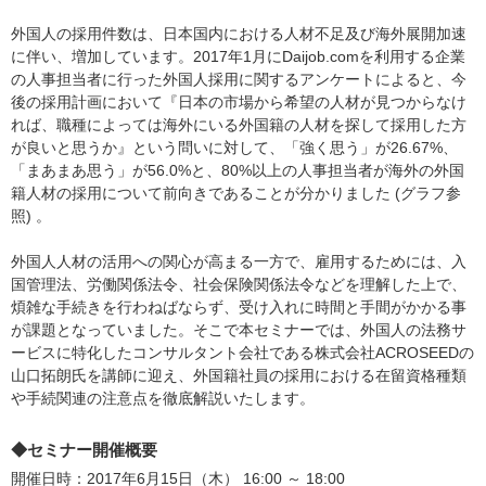
外国人の採用件数は、日本国内における人材不足及び海外展開加速
に伴い、増加しています。2017年1月にDaijob.comを利用する企業
の人事担当者に行った外国人採用に関するアンケートによると、今
後の採用計画において『日本の市場から希望の人材が見つからなけ
れば、職種によっては海外にいる外国籍の人材を探して採用した方
が良いと思うか』という問いに対して、「強く思う」が26.67%、
「まあまあ思う」が56.0%と、80%以上の人事担当者が海外の外国
籍人材の採用について前向きであることが分かりました (グラフ参
照) 。
外国人人材の活用への関心が高まる一方で、雇用するためには、入
国管理法、労働関係法令、社会保険関係法令などを理解した上で、
煩雑な手続きを行わねばならず、受け入れに時間と手間がかかる事
が課題となっていました。そこで本セミナーでは、外国人の法務サ
ービスに特化したコンサルタント会社である株式会社ACROSEEDの
山口拓朗氏を講師に迎え、外国籍社員の採用における在留資格種類
や手続関連の注意点を徹底解説いたします。
◆セミナー開催概要
開催日時：2017年6月15日（木） 16:00 ～ 18:00