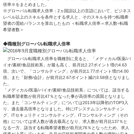
倍率※をまとめました。
※グローバル転職求人倍率：2ヵ国語以上の言語において、ビジネス
レベル以上のスキルを条件とする求人と、そのスキルを持つ転職希
望者の需給バランスを算出したもの ＜転職求人倍率＝求人数÷転職
希望者数＞
◆職種別グローバル転職求人倍率
グローバル転職求人倍率を職種別に見ると、「メディカル/医薬/バ
イオ/素材/食品技術系」が最も高く、前月比2.27ポイント増の4.63
倍。次いで、「コンサルティング」が前月比1.77ポイント増の4.00
倍。また「財務/会計」が前月比2.67ポイント減の3.58倍となりまし
た。
「メディカル/医薬/バイオ/素材/食品技術系」については、該当する
転職希望者数が前月比47％となった事が高倍率の原因となりまし
た。また「コンサルティング」については2013年以降初のTOP3入
り、過去最高倍率となりました。特にITシステムコンサルティン
グ、ITセキュリティコンサルティング、ITコンサルティング（その
他）については求人数が過去最高となり、求人数が前月比137％と
なる一方、該当する転職希望者数が前月比76％となったため、求人