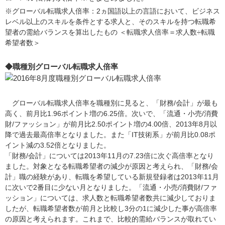
※グローバル転職求人倍率：2ヵ国語以上の言語において、ビジネス
レベル以上のスキルを条件とする求人と、そのスキルを持つ転職希
望者の需給バランスを算出したもの ＜転職求人倍率＝求人数÷転職
希望者数＞
◆職種別グローバル転職求人倍率
グローバル転職求人倍率を職種別に見ると、「財務/会計」が最も
高く、前月比1.96ポイント増の6.25倍。次いで、「流通・小売/消費
財/ファッション」が前月比2.50ポイント増の4.00倍、2013年8月以
降で過去最高倍率となりました。また「IT技術系」が前月比0.08ポ
イント減の3.52倍となりました。
「財務/会計」については2013年11月の7.23倍に次ぐ高倍率となり
ました。対象となる転職希望者の減少が原因と考えられ、「財務/会
計」職の経験があり、転職を希望している新規登録者は2013年11月
に次いで2番目に少ない月となりました。「流通・小売/消費財/ファ
ッション」については、求人数と転職希望者数共に減少しておりま
したが、転職希望者数が前月と比較し3分の1に減少した事が高倍率
の原因と考えられます。これまで、比較的需給バランスが取れてい