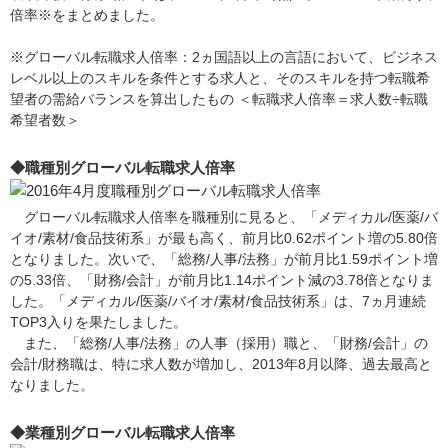
倍率※をまとめました。
※グローバル転職求人倍率：2ヵ国語以上の言語において、ビジネス
レベル以上のスキルを条件とする求人と、そのスキルを持つ転職希
望者の需給バランスを算出したもの ＜転職求人倍率＝求人数÷転職
希望者数＞
◆職種別グローバル転職求人倍率
グローバル転職求人倍率を職種別に見ると、「メディカル/医薬/バ
イオ/素材/食品技術系」が最も高く、前月比0.62ポイント増の5.80倍
となりました。次いで、「総務/人事/法務」が前月比1.59ポイント増
の5.33倍、「財務/会計」が前月比1.14ポイント減の3.78倍となりま
した。「メディカル/医薬/バイオ/素材/食品技術系」は、7ヵ月連続
TOP3入りを果たしました。
また、「総務/人事/法務」の人事（採用）職と、「財務/会計」の
会計/財務職は、特に求人数が増加し、2013年8月以降、過去最高と
なりました。
◆業種別グローバル転職求人倍率