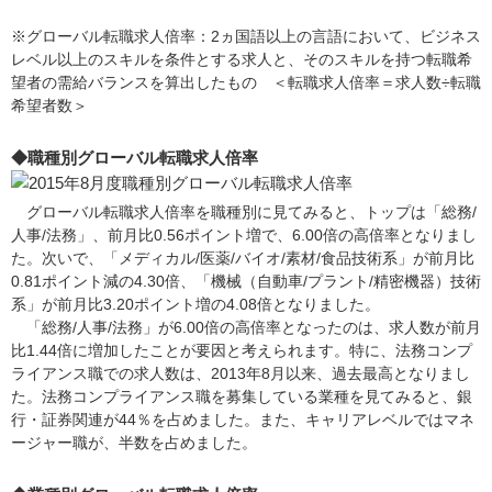
※グローバル転職求人倍率：2ヵ国語以上の言語において、ビジネス
レベル以上のスキルを条件とする求人と、そのスキルを持つ転職希
望者の需給バランスを算出したもの ＜転職求人倍率＝求人数÷転職
希望者数＞
◆職種別グローバル転職求人倍率
グローバル転職求人倍率を職種別に見てみると、トップは「総務/
人事/法務」、前月比0.56ポイント増で、6.00倍の高倍率となりまし
た。次いで、「メディカル/医薬/バイオ/素材/食品技術系」が前月比
0.81ポイント減の4.30倍、「機械（自動車/プラント/精密機器）技術
系」が前月比3.20ポイント増の4.08倍となりました。
「総務/人事/法務」が6.00倍の高倍率となったのは、求人数が前月
比1.44倍に増加したことが要因と考えられます。特に、法務コンプ
ライアンス職での求人数は、2013年8月以来、過去最高となりまし
た。法務コンプライアンス職を募集している業種を見てみると、銀
行・証券関連が44％を占めました。また、キャリアレベルではマネ
ージャー職が、半数を占めました。