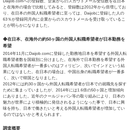
Daijob.comへの登録数、企業からのスカウトメール受信数を在日本
と在海外の場合で比較してみると、登録数は2012年から倍増してお
り、在日本の外国人転職希望者に至っては、Daijobに登録した人の
63％が登録同月内に企業からのスカウトメールを受け取っているこ
とが明らかになりました。
◆在日本、在海外の約50ヶ国の外国人転職希望者が日本勤務を
希望
2014年11月にDaijob.comに登録した勤務地日本を希望する外国人転
職希望者数を国籍別に分けました。在海外で日本勤務を希望する外
国人転職希望者が一番多いのはフィリピン、次いでインドという結
果になりました。在日本の場合は、中国出身の転職希望者が一番多
く、次いで韓国となりました。
2012年には約30ヶ国から外国人転職希望者が日本での就職先を探す
ために集まっていましたが、2014年には1.6倍の50ヶ国と増加傾向
にありました。近年のクールジャパン等の取り組みにより、日本の
魅力が世界により積極的に発信されるようになった事で、日本に興
味を持ち、日本で働きたいと考える外国人転職希望者が増加してい
るのではないかと考えられます。
調査概要