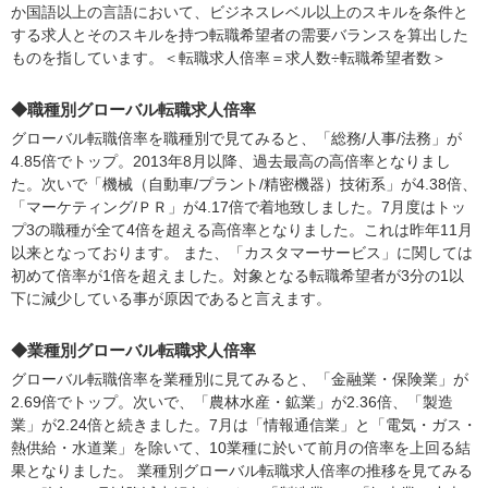
か国語以上の言語において、ビジネスレベル以上のスキルを条件と
する求人とそのスキルを持つ転職希望者の需要バランスを算出した
ものを指しています。＜転職求人倍率＝求人数÷転職希望者数＞
◆職種別グローバル転職求人倍率
グローバル転職倍率を職種別で見てみると、「総務/人事/法務」が
4.85倍でトップ。2013年8月以降、過去最高の高倍率となりまし
た。次いで「機械（自動車/プラント/精密機器）技術系」が4.38倍、
「マーケティング/ＰＲ」が4.17倍で着地致しました。7月度はトッ
プ3の職種が全て4倍を超える高倍率となりました。これは昨年11月
以来となっております。 また、「カスタマーサービス」に関しては
初めて倍率が1倍を超えました。対象となる転職希望者が3分の1以
下に減少している事が原因であると言えます。
◆業種別グローバル転職求人倍率
グローバル転職倍率を業種別に見てみると、「金融業・保険業」が
2.69倍でトップ。次いで、「農林水産・鉱業」が2.36倍、「製造
業」が2.24倍と続きました。7月は「情報通信業」と「電気・ガス・
熱供給・水道業」を除いて、10業種に於いて前月の倍率を上回る結
果となりました。 業種別グローバル転職求人倍率の推移を見てみる