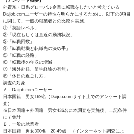
【アンケート概要】
外資系・日系グローバル企業に転職をしたいと考えている
Daijob.comユーザーの特性を明らかにするために、以下の8項目
に関して、一般の就業者との比較を実施。
①「英語レベル」
②「現在もしくは直近の勤務状況」
③「転職回数」
④「転職動機と転職先の決め手」
⑤「転職の経路」
⑥「転職後の年収の増減」
⑦「海外赴任、留学経験の有無」
⑧「休日の過ごし方」
調査の対象
Ａ．Daijob.comユーザー
日本国籍 男女169名（Daijob.comサイト上でのアンケート調
査）
※日本国籍＋外国籍 男女436名に本調査を実施後、上記条件
にて集計
Ｂ．一般の就業者
日本国籍 男女300名 20-49歳 （インターネット調査によ