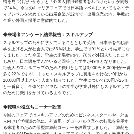
補を見つけたいから」と「外国人採用候補者をみつけたい」が同数
で24％。今回のキャリアフェアでは日本語レベルについてもネイテ
ィブレベルを求めている出展企業が22％で、出展企業の内、半数の
企業が外国人採用に意欲的でした。
◆来場者アンケート結果報告：スキルアップ
スキルアップのために学んでいることとして英語、日本語を含む語
学を上げる人が社会人では83％以上、学生では91％という結果にな
りました。また今回、学生の来場者の内、70％が外国人だったこと
もあり、日本語を学んでいると回答した学生が49％となりました。
社会人のスキルアップのための費用としては3,000円-5,000円が一番
多く22％ですが、まったくスキルアップに費用をかけない0円から
10,000円以上という人まで様々でした。学生については0円が26％
と一番多く、全体的に74％以上の学生が学業以外にもスキルアップ
のために費用をかけているようです。
◆転職お役立ちコーナー設置
今回のフェアではスキルアップのためのビジネススクールや、外国
人向けビザ相談の他に、外資系・グローバル企業への転職を希望す
る来場者のための履歴書添削コーナーを設置致しました。 添削を
行ったのはDaijob.com内「キャリアアドバイス」でコラム執筆中の