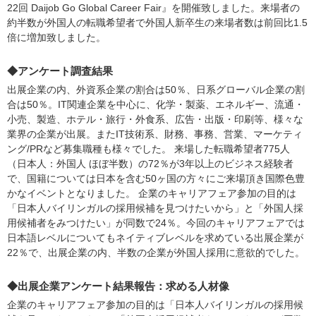
22回 Daijob Go Global Career Fair』を開催致しました。来場者の
約半数が外国人の転職希望者で外国人新卒生の来場者数は前回比1.5
倍に増加致しました。
◆アンケート調査結果
出展企業の内、外資系企業の割合は50％、日系グローバル企業の割
合は50％。IT関連企業を中心に、化学・製薬、エネルギー、流通・
小売、製造、ホテル・旅行・外食系、広告・出版・印刷等、様々な
業界の企業が出展。またIT技術系、財務、事務、営業、マーケティ
ング/PRなど募集職種も様々でした。 来場した転職希望者775人
（日本人：外国人 ほぼ半数）の72％が3年以上のビジネス経験者
で、国籍については日本を含む50ヶ国の方々にご来場頂き国際色豊
かなイベントとなりました。 企業のキャリアフェア参加の目的は
「日本人バイリンガルの採用候補を見つけたいから」と「外国人採
用候補者をみつけたい」が同数で24％。今回のキャリアフェアでは
日本語レベルについてもネイティブレベルを求めている出展企業が
22％で、出展企業の内、半数の企業が外国人採用に意欲的でした。
◆出展企業アンケート結果報告：求める人材像
企業のキャリアフェア参加の目的は「日本人バイリンガルの採用候