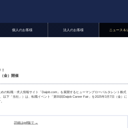
個人のお客様
法人のお客様
ニュース＆
り！
月7日（金）開催
の転職・求人情報サイト「Daijob.com」を展開するヒューマングローバルタレント株式
当社」）は、転職イベント「第55回Daijob Career Fair」を2025年3月7日（金）に
ます。
詳細はpdf版で →