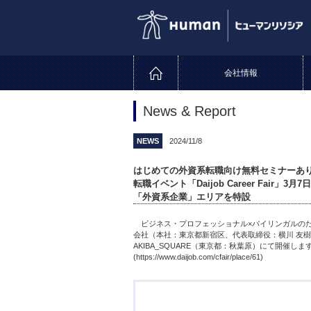
会社情報
News & Report
NEWS
2024/11/8
はじめての外資系転職向け無料セミナーあ
転職イベント「Daijob Career Fair」3
「外資系企業」エリアを特設
ビジネス・プロフェッショナル×バイリンガルのため
会社（本社：東京都新宿区、代表取締役：横川 友樹、以下「
AKIBA_SQUARE（東京都：秋葉原）にて開催し
(https://www.daijob.com/cfair/place/61)