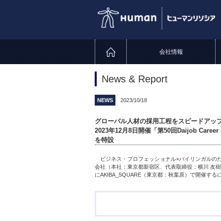
会社情報
News & Report
NEWS
2023/10/18
グローバル人材の採用工程をスピードアッ
2023年12月8日開催「第50回Daijob C
を特設
ビジネス・プロフェッショナル×バイリンガルのため
会社（本社：東京都新宿区、代表取締役：横川 友樹、以下「
にAKIBA_SQUARE（東京都：秋葉原）で開催