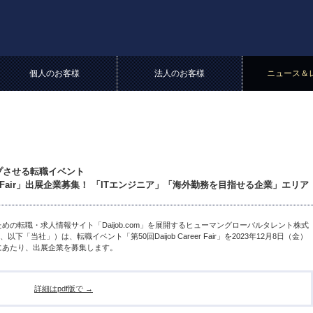
個人のお客様
法人のお客様
ニュース＆
プさせる転職イベント
areer Fair」出展企業募集！ 「ITエンジニア」「海外勤務を目指せる企業」エリア
の転職・求人情報サイト「Daijob.com」を展開するヒューマングローバルタレント株式
当社」）は、転職イベント「第50回Daijob Career Fair」を2023年12月8日（金）
するにあたり、出展企業を募集します。
詳細はpdf版で →