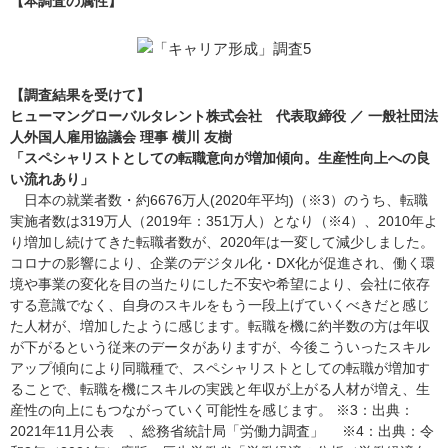
【本調査の属性】
【調査結果を受けて】
ヒューマングローバルタレント株式会社 代表取締役 ／ 一般社団法
人外国人雇用協議会 理事 横川 友樹
「スペシャリストとしての転職意向が増加傾向。生産性向上への良
い流れあり」
日本の就業者数・約6676万人(2020年平均)（※3）のうち、転職
実施者数は319万人（2019年：351万人）となり（※4）、2010年よ
り増加し続けてきた転職者数が、2020年は一変して減少しました。
コロナの影響により、企業のデジタル化・DX化が促進され、働く環
境や事業の変化を目の当たりにした不安や希望により、会社に依存
する意識でなく、自身のスキルをもう一段上げていくべきだと感じ
た人材が、増加したように感じます。転職を機に約半数の方は年収
が下がるという従来のデータがありますが、今後こういったスキル
アップ傾向により同職種で、スペシャリストとしての転職が増加す
ることで、転職を機にスキルの実践と年収が上がる人材が増え、生
産性の向上にもつながっていく可能性を感じます。 ※3：出典：
2021年11月公表 、総務省統計局「労働力調査」 ※4：出典：令