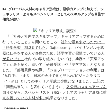
■4. グローバル人材のキャリア形成は、語学力アップに加えて、ジ
ェネラリストよりもスペシャリストとしてのスキルアップを目指す
傾向が強い
「「社外と社内でスキルアップ／キャリアアップするために
行っていること」を聞いたところ、
社外で最も多かったのは、
「語学学習」29.3％でした
。Daijob.comは、バイリンガルを武
器に仕事をする人が多数のため、
語学学習が習慣づいている人
が多いです。
社内での取り組みにおいては、業務の「実績アッ
プ」が最も多く、続いて「研修受講」や「語学学習」となりま
した。「部署異動や転勤」「ジョブローテーションの利用」は
4％以下に止まり、日本の会社で多く見られる
‟ジェネラリス
ト“（※1）としてのキャリア形成は少数となりました。
上記の
「調査結果3」にも表れているように、
各分野のスキルアップを
図りながら、スペシャリスト（※2）としてのキャリア形成に重
点を置いている人材が多い
結果となりました。