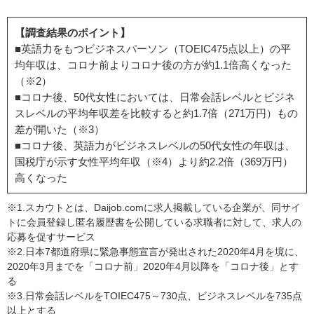
【調査結果のポイント】
■英語力をもつビジネスパーソン（TOEIC475点以上）の平
均年収は、コロナ前よりコロナ後の方が約1.1倍高くなった
（※2）
■コロナ後、50代女性においては、日常会話レベルとビジネ
スレベルの平均年収差を比較すると約1.7倍（271万円）もの
差が開いた
（※3）
■コロナ後、英語力がビジネスレベルの50代女性の年収は、
国税庁が示す女性平均年収
（※4）
より約2.2倍（369万円）
高くなった
※1.スカウトとは、Daijob.comに求人掲載している企業が、同サイ
トに会員登録し匿名履歴書を公開している求職者に対して、求人の
応募を促すサービス
※2.日本7都道府県に緊急事態宣言が発出された2020年4月を境に、
2020年3月までを「コロナ前」2020年4月以降を「コロナ後」とす
る
※3.日常会話レベルをTOIEC475～730点、ビジネスレベルを735点
以上とする