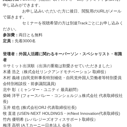
申し込みができます。
お申し込みいただいた方に後日、閲覧用のURLがメール
で届きます。
セミナーを視聴希望の方は別途Trackごとにお申し込みく
ださい。
参加費：
両日とも無料
定員：
先着3000名
登壇者：外国人活躍に関わるキーパーソン・スペシャリスト・有識
者
※サミット出演順（出演の重複は割愛させていただきました）
木通 浩之（株式会社リンクアンドモチベーション 取締役）
木村 義雄 (自民党幹事長特別補佐・自民党外国人労働者等特別委員
会特別相談役・前参議院議員)
北中 彰（ミャンマー・ユニティ 最高顧問）
柴崎 洋平 (フォースバレー・コンシェルジュ株式会社 代表取締役社
長)
玉井 稔也 (株式会社ORJ 代表取締役社長)
牧 直道 (USEN-NEXT HOLDINGS・㈱Next Innovation代表取締役)
竹内 優明希 (レバレジーズオフィスサポート取締役）
梅澤 高明 (A.T.カーニー日本法人 会長)