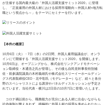
が主催する国内最大級の「外国人活躍支援サミット2020」に登壇
し、「正規雇用の外国人材における採用市場動向～外国人材×地方転
職という視点から～」をテーマにセミナーを行います。
【本件の概要】
10月6日（火）・7日（水）の2日間、外国人雇用協議会が、オンラ
インにて開催する「外国人活躍支援サミット2020」を開催します。
10月6日は、オープニングから、株式会社リンクアンドモチベーシ
ョン取締役・木通浩之氏が登壇し、その後も自民党幹事長特別補
佐・前参議院議員の木村義雄氏や株式会社スリーイーホールディン
グス代表取締役CEO・北中彰氏（モデレーター）など、続々と各分
野のスペシャリストによる講演やパネルディスカッションが予定さ
れています。当社代表・横川は2日目の10月7日に登壇いたします。
コロナ禍以前から、職務能力が充分にある人材に出会いながらも
社内体制が整えきれず、積極的に外国人材の採用を進められなかっ