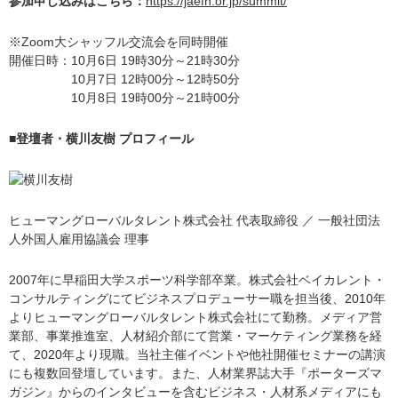
参加申し込みはこちら：
https://jaefn.or.jp/summit/
※Zoom大シャッフル交流会を同時開催
開催日時：10月6日 19時30分～21時30分
10月7日 12時00分～12時50分
10月8日 19時00分～21時00分
■登壇者・横川友樹 プロフィール
ヒューマングローバルタレント株式会社 代表取締役 ／ 一般社団法
人外国人雇用協議会 理事
2007年に早稲田大学スポーツ科学部卒業。株式会社ベイカレント・
コンサルティングにてビジネスプロデューサー職を担当後、2010年
よりヒューマングローバルタレント株式会社にて勤務。メディア営
業部、事業推進室、人材紹介部にて営業・マーケティング業務を経
て、2020年より現職。当社主催イベントや他社開催セミナーの講演
にも複数回登壇しています。また、人材業界誌大手『ポーターズマ
ガジン』からのインタビューを含むビジネス・人材系メディアにも