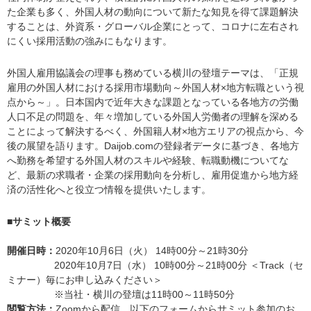
た企業も多く、外国人材の動向について新たな知見を得て課題解決
することは、外資系・グローバル企業にとって、コロナに左右され
にくい採用活動の強みにもなります。
外国人雇用協議会の理事も務めている横川の登壇テーマは、「正規
雇用の外国人材における採用市場動向～外国人材×地方転職という視
点から～」。日本国内で近年大きな課題となっている各地方の労働
人口不足の問題を、年々増加している外国人労働者の理解を深める
ことによって解決するべく、外国籍人材×地方エリアの視点から、今
後の展望を語ります。Daijob.comの登録者データに基づき、各地方
へ勤務を希望する外国人材のスキルや経験、転職動機についてな
ど、最新の求職者・企業の採用動向を分析し、雇用促進から地方経
済の活性化へと役立つ情報を提供いたします。
■サミット概要
開催日時：
2020年10月6日（火） 14時00分～21時30分
2020年10月7日（水） 10時00分～21時00分 ＜Track（セ
ミナー）毎にお申し込みください＞
※当社・横川の登壇は11時00～11時50分
閲覧方法：
Zoomから配信。以下のフォームからサミット参加のお