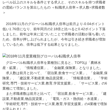
レベル以上のスキルを条件とする求人と、そのスキルを持つ求職者
の需給バランスを算出したもの ＜転職求人倍率＝求人数÷求職者数
＞
2018年11月のグローバル転職求人倍率は前月より-0.04ポイント
低い1.76倍になり、前年同月の2.18倍と比べると0.42ポイント下落
しました。前年は年末に近づいたことで求職者の活動が落ち着いた
ため、倍率が押し上げられましたが、今年は引き続き求職者が増加
しているため、倍率は低下する結果となりました。
グローバル転職求人倍率を業種別に見ると、TOP3は「農林水
産・鉱業」、「情報通信業」、「金融業,保険業」となりました。
求人数は前月と比べて、「宿泊業,飲食サービス業」、「金融業,保
険業」、「建設業,不動産業,物品賃貸業」、「情報通信業」、「学術
研究,専門・技術サービス業,教育,学習支援業」、「サービス業」の6
業種にて増加しました。
また求職者数は前月と比べて、「宿泊業,飲食サービス業」、「建
設業,不動産業,物品賃貸業」、「電気・ガス・熱供給・水道業」、
「学術研究,専門・技術サービス業,教育,学習支援業」の4業種で増加
が見られました。