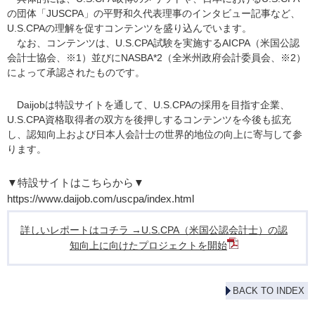
の団体「JUSCPA」の平野和久代表理事のインタビュー記事など、
U.S.CPAの理解を促すコンテンツを盛り込んでいます。
なお、コンテンツは、U.S.CPA試験を実施するAICPA（米国公認
会計士協会、※1）並びにNASBA*2（全米州政府会計委員会、※2）
によって承認されたものです。
Daijobは特設サイトを通して、U.S.CPAの採用を目指す企業、
U.S.CPA資格取得者の双方を後押しするコンテンツを今後も拡充
し、認知向上および日本人会計士の世界的地位の向上に寄与して参
ります。
▼特設サイトはこちらから▼
https://www.daijob.com/uscpa/index.html
詳しいレポートはコチラ →U.S.CPA（米国公認会計士）の認
知向上に向けたプロジェクトを開始
BACK TO INDEX