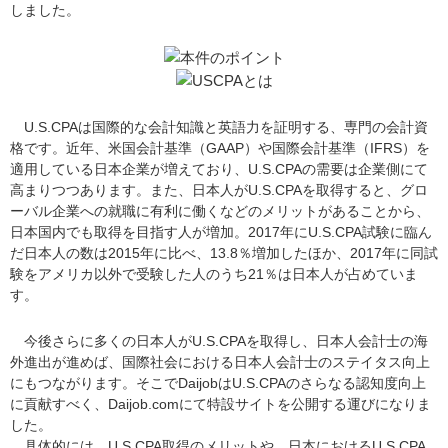
しました。
U.S.CPAは国際的な会計知識と英語力を証明する、専門の会計資
格です。近年、米国会計基準（GAAP）や国際会計基準（IFRS）を
適用している日本企業が増えており、U.S.CPAの需要は企業側にて
高まりつつあります。また、日本人がU.S.CPAを取得すると、グロ
ーバル企業への就職に有利に働くなどのメリットがあることから、
日本国内でも取得を目指す人が増加。2017年にU.S.CPA試験に臨ん
だ日本人の数は2015年に比べ、13.8％増加したほか、2017年に同試
験をアメリカ以外で受験した人のうち21％は日本人が占めていま
す。
今後さらに多くの日本人がU.S.CPAを取得し、日本人会計士の海
外進出が進めば、国際社会における日本人会計士のステイタス向上
にもつながります。そこでDaijobはU.S.CPAのさらなる認知度向上
に貢献すべく、Daijob.comにて特設サイトを公開する運びになりま
した。
具体的には、U.S.CPA取得のメリットや、日本におけるU.S.CPA