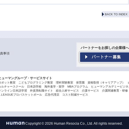
BACK TO INDEX
パートナーをお探しの企業様へ
責事項
ヒューマングループ・サービスサイト
ロボット教室
こどもプログラミング教室
理科実験教室
保育園
資格取得（キャリアアップ）
カルチャースクール
日本語学校
海外進学・留学
MBAプログラム
ヒューマンアカデミービジネス
オンライン日本語学習
外資系転職サイト
総合人材サービス
介護サービス
介護関連教育・研修
B.LEAGUEプロバスケットボール
広告代理店
コスト削減サービス
Copyright © 2026 Human Resocia Co., Ltd. All rights reserved.