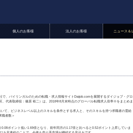
個人のお客様
法人のお客様
ニュース＆
、バイリンガルのための転職・求人情報サイトDaijob.comを展開するダイジョブ・グロ
、代表取締役：篠原 裕二）は、2018年8月末時点のグローバル転職求人倍率※をまとめま
おいて、ビジネスレベル以上のスキルを条件とする求人と、そのスキルを持つ求職者の需給
求職者数＞
.08ポイント低い1.69倍となり、前年同月の1.17倍と比べると0.52ポイント上昇していま
11カ月連続のことで、今後も売り手市場が継続する見込みです。