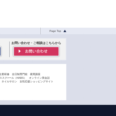
Page Top
お問い合わせ・ご相談はこちらから
企業研修
全日制専門校
夜間講座
スク>ール（HABS）
オンライン英会話
ネイルサロン
女性応援ショッピングサイト