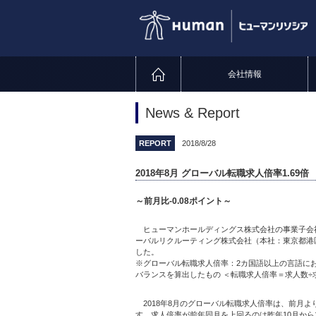
会社情報
News & Report
REPORT
2018/8/28
2018年8月 グローバル転職求人倍率1.69倍
～前月比-0.08ポイント～
ヒューマンホールディングス株式会社の事業子会社で
ーバルリクルーティング株式会社（本社：東京都港区
した。
※グローバル転職求人倍率：2カ国語以上の言語に
バランスを算出したもの ＜転職求人倍率＝求人数÷
2018年8月のグローバル転職求人倍率は、前月より0
す。求人倍率が前年同月を上回るのは昨年10月から