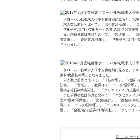
グローバル転職求人倍率を業種別に見ると、TOP
求人数は前月と比べて、「卸売業,小売業」、「金融
「学術研究,専門・技術サービス業,教育,学習支援
また求職者数は前月と比べて、「製造業」、「卸売業
賃貸業」、「運輸業,郵便業」、「学術研究,専門・
見られました。
グローバル転職求人倍率を職種別に見ると、TOP3は
素材/食品技術系」となりました。
求人数は前月と比べて、「IT技術系」、「機械（自動
法務」、「営業」、「教育/トレーニング/語学系」
融/銀行/証券/保険関連」、「クリエイティブ(広告/
また求職者数は前月と比べて、「エグゼクティブ/経営
土木/設備/不動産」、「財務/会計」、「総務/人事
育/トレーニング/語学系」、「コンサルティング」、
護」、「金融/銀行/証券/保険関連」、「クリエイテ
詳しいレポート