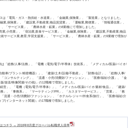
３は「電気・ガス・熱供給・水道業」、「金融業,保険業」、「製造業」となりました。
業,保険業」、「建設業,不動産業,物品賃貸業」、「運輸業,郵便業」、「情報通信業」、
業」、「サービス業」、「農林水産・鉱業」の8業種にて増加しました。
,小売業」、「宿泊業,飲食サービス業」、「金融業,保険業」、「建設業,不動産業,物品
技術サービス業,教育,学習支援業」、「サービス業」、「農林水産・鉱業」の9業種で増加が
「総務/人事/法務」、「電機（電気/電子/半導体）技術系」、「メディカル/医薬/バイオ/
車/プラント/精密機器）」、「建築/土木/設備/不動産」、「財務/会計」、「総務/人事/
、「コンサルティング」、「流通・小売/消費財/ファッション」、「医療/福祉/介護」、「金
出版/放送/映像関連/その他)」の12職種で増加しました。
」、「電機（電気/電子/半導体）」、「メディカル/医薬/バイオ/素材/食品」、「建築/
/法務」、「事務系」、「マーケティング/PR」、「カスタマーサービス」、「営業」、「教
「流通・小売/消費財/ファッション」、「ホテル/レジャー/外食系/旅行」、「医療/福祉/介
ィブ(インターネット関連)」の17職種で増加しました。
はコチラ → 2018年8月度グローバル転職求人倍率