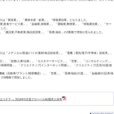
３は「製造業」、「農林水産・鉱業」、「情報通信業」となりました。
業,飲食サービス業」、「金融業,保険業」、「運輸業,郵便業」、「情報通信業」、「サー
ました。
「建設業,不動産業,物品賃貸業」、「医療,福祉」の3業種で増加が見られました。
は「メディカル/医薬/バイオ/素材/食品技術系」、「電機（電気/電子/半導体）技術系」、
計」、「総務/人事/法務」、「カスタマーサービス」、「営業」、「コンサルティング」、
券/保険関連」、「クリエイティブ(インターネット関連)」、「クリエイティブ(広告/出版/放
（自動車/プラント/精密機器）」、「営業」、「医療/福祉/介護」、「金融/銀行/証券/保
」の6職種で増加しました。
はコチラ → 2018年5月度グローバル転職求人倍率