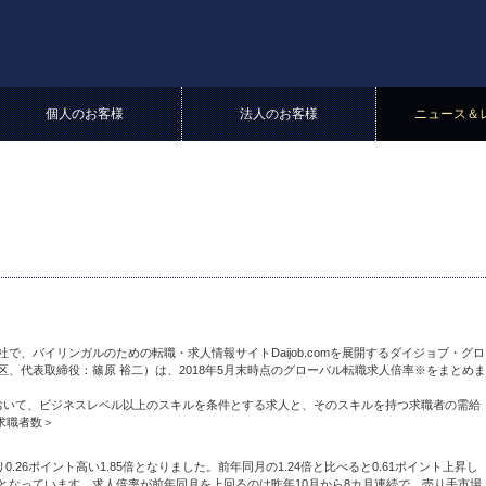
個人のお客様
法人のお客様
ニュース＆
、バイリンガルのための転職・求人情報サイトDaijob.comを展開するダイジョブ・グロ
、代表取締役：篠原 裕二）は、2018年5月末時点のグローバル転職求人倍率※をまとめま
おいて、ビジネスレベル以上のスキルを条件とする求人と、そのスキルを持つ求職者の需給
求職者数＞
.26ポイント高い1.85倍となりました。前年同月の1.24倍と比べると0.61ポイント上昇し
となっています。求人倍率が前年同月を上回るのは昨年10月から8カ月連続で、売り手市場