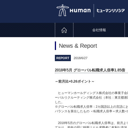
会社情報
News & Report
REPORT
2018/6/27
2018年5月 グローバル転職求人倍率1.85倍
～前月比+0.26ポイント～
ヒューマンホールディングス株式会社の事業子会社で
ーバルリクルーティング株式会社（本社：東京都港区
した。
※グローバル転職求人倍率：2カ国語以上の言語に
バランスを算出したもの ＜転職求人倍率＝求人数÷
2018年5月のグローバル転職求人倍率は、前月より0
ており、前年の同じ時期よりも求職者に有利な市況