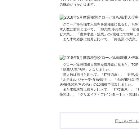
の継続がうかがえます。
グローバル転職求人倍率を業種別に見ると、TOP
求人数は前月と比べて、「卸売業,小売業」、「宿泊
ビス業」、「農林水産・鉱業」の7業種にて増加し
また求職者数は前月と比べて、「卸売業,小売業」、
グローバル転職求人倍率を職種別に見ると、TOP３
「総務/人事/法務」となりました。
求人数は前月と比べて、「IT技術系」、「財務/会
「ホテル/レジャー/外食系/旅行」、「金融/銀行/証
送/映像関連/その他)」の10職種で増加しました。
また求職者数は前月と比べて、「IT技術系」、「機械
険関連」、「クリエイティブ(インターネット関連)
詳しいレポート