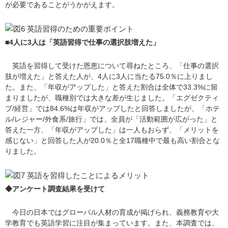
が必要であることがうかがえます。
■4人に3人は「英語習得で仕事の選択肢増えた」
英語を習得して受けた恩恵について尋ねたところ、「仕事の選択
肢が増えた」と答えた人が、4人に3人に当たる75.0％に上りまし
た。また、「年収がアップした」と答えた割合は全体で33.3%に留
まりましたが、職種別では大きな差が生じました。「エグゼクティ
ブ/経営」では84.6%は年収がアップしたと回答しましたが、「ホテ
ル/レジャー/外食系/旅行」では、全員が「活動範囲が広がった」と
答えた一方、「年収がアップした」は一人もおらず、「メリットを
感じない」と回答した人が20.0％と全17職種中で最も高い割合とな
りました。
◆アンケート調査結果を受けて
今日の日本ではグローバル人材の育成が掲げられ、義務教育や大
学教育でも英語学習に注目が集まっています。また、本調査では、