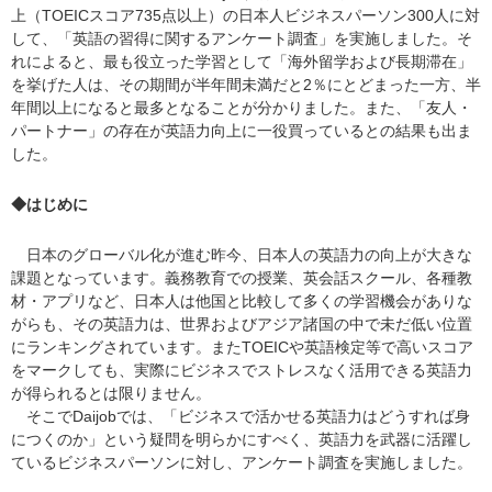
上（TOEICスコア735点以上）の日本人ビジネスパーソン300人に対
して、「英語の習得に関するアンケート調査」を実施しました。そ
れによると、最も役立った学習として「海外留学および長期滞在」
を挙げた人は、その期間が半年間未満だと2％にとどまった一方、半
年間以上になると最多となることが分かりました。また、「友人・
パートナー」の存在が英語力向上に一役買っているとの結果も出ま
した。
◆はじめに
日本のグローバル化が進む昨今、日本人の英語力の向上が大きな
課題となっています。義務教育での授業、英会話スクール、各種教
材・アプリなど、日本人は他国と比較して多くの学習機会がありな
がらも、その英語力は、世界およびアジア諸国の中で未だ低い位置
にランキングされています。またTOEICや英語検定等で高いスコア
をマークしても、実際にビジネスでストレスなく活用できる英語力
が得られるとは限りません。
そこでDaijobでは、「ビジネスで活かせる英語力はどうすれば身
につくのか」という疑問を明らかにすべく、英語力を武器に活躍し
ているビジネスパーソンに対し、アンケート調査を実施しました。