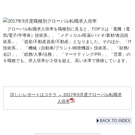
グローバル転職求人倍率を職種別に見ると、TOP３は「電機（電
気/電子/半導体）技術系」、「メディカル/医薬/バイオ/素材/食品技
術系」、「資産/不動産資産/不動産」となりました。そのほか、「IT
技術系」、「機械（自動車/プラント/精密機器）技術系」、「財務/
会計」、「総務/人事/法務」、「マーケティング/PR」、「営業」の
６職種でも、求人倍率が２倍を超え、高い水準で推移しています。
詳しいレポートはコチラ → 2017年9月度グローバル転職求
人倍率
BACK TO INDEX