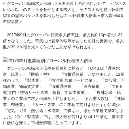
※グローバル転職求人倍率：2ヵ国語以上の言語において、ビジネス
レベル以上のスキルを条件とする求人と、そのスキルを持つ転職希
望者の需給バランスを算出したもの ＜転職求人倍率＝求人数÷転職
希望者数＞
2017年9月のグローバル転職求人倍率は、前月比0.16pt増の1.33
倍となりました。背景には夏季休暇等があった前月の反動で、求人
数が35.2％増と大きく伸びたことが挙げられます。
グローバル転職求人倍率を業種別に見ると、TOP３は「農林水
産・鉱業」、「医療・福祉」、「情報通信業」となりました。12業
種のうち、「製造業」、「宿泊業,飲食サービス業」、「建設業、不
動産業、物品賃貸業」、「情報通信業」、「医療福祉」、「学術研
究,専門・技術サービス業、教育、学習支援業」、「農林水産・鉱
業」の７業種で求人倍率が上昇しました。 また求人数は、「運輸
業、郵便業」、「サービス業」の２業種で前月よりわずかに減少、
「電気・ガス・熱供給・水道業」で横ばい、ほか９業種で増加しま
した。特に「製造業」では、求人数が前月より44.1％増え、求職者
に優位な売り手市場が鮮明になっています。