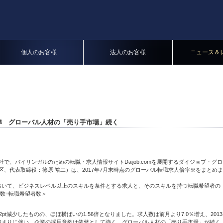
個人のお客様
法人のお客様
ニュース＆
準 グローバル人材の「売り手市場」続く
、バイリンガルのための転職・求人情報サイトDaijob.comを展開するダイジョブ・グロ
、代表取締役：篠原 裕二）は、2017年7月末時点のグローバル転職求人倍率※をまとめま
おいて、ビジネスレベル以上のスキルを条件とする求人と、そのスキルを持つ転職希望者の
数÷転職希望者数＞
2pt減少したものの、ほぼ横ばいの1.56倍となりました。求人数は前月より7.0％増え、2013
強まりに伴い、企業の採用意欲は依然として強く、グローバル人材の「売り手市場」が続く