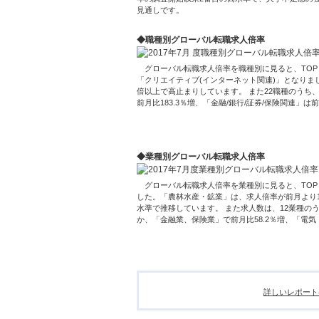
見通しです。
◆職種別グローバル転職求人倍率
グローバル転職求人倍率を職種別に見ると、TOP３
「クリエイティブ(インターネット関連)」となりまし
倍以上で高止まりしています。 また22職種のうち
前月比183.3％増、「金融/銀行/証券/保険関連」は
◆業種別グローバル転職求人倍率
グローバル転職求人倍率を業種別に見ると、TOP
した。「農林水産・鉱業」は、求人倍率が前月より1
水準で推移しています。 また求人数は、12業種の
か、「金融業、保険業」で前月比58.2％増、「電気
詳しいレポート