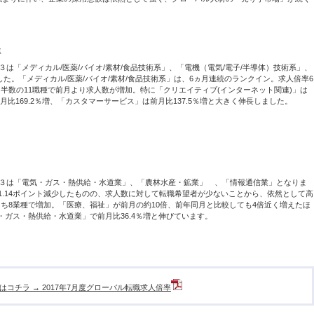
は「メディカル/医薬/バイオ/素材/食品技術系」、「電機（電気/電子/半導体）技術系」、
た。「メディカル/医薬/バイオ/素材/食品技術系」は、6ヵ月連続のランクイン。求人倍率6
、半数の11職種で前月より求人数が増加。特に「クリエイティブ(インターネット関連)」は
前月比169.2％増、「カスタマーサービス」は前月比137.5％増と大きく伸長しました。
３は「電気・ガス・熱供給・水道業」、「農林水産・鉱業」 、「情報通信業」となりま
.14ポイント減少したものの、求人数に対して転職希望者が少ないことから、依然として高
うち8業種で増加。「医療、福祉」が前月の約10倍、前年同月と比較しても4倍近く増えたほ
・ガス・熱供給・水道業」で前月比36.4％増と伸びています。
はコチラ → 2017年7月度グローバル転職求人倍率