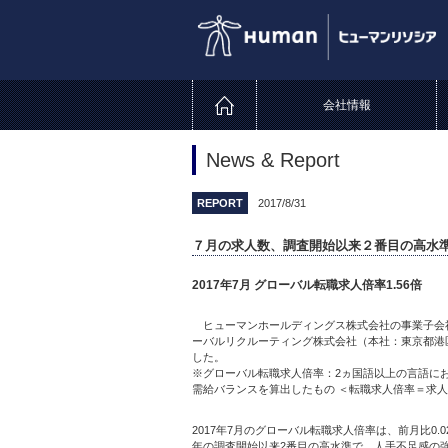
会社情報
News & Report
REPORT
2017/8/31
７月の求人数、調査開始以来２番目の高水
2017年7月 グローバル転職求人倍率1.56倍
ヒューマンホールディングス株式会社の事業子会社で
ーバルリクルーティング株式会社（本社：東京都港区
した。
※グローバル転職求人倍率：2ヵ国語以上の言語に
需給バランスを算出したもの ＜転職求人倍率＝求人
2017年7月のグローバル転職求人倍率は、前月比0.0
年の調査開始以来2番目の高水準で、人手不足感の