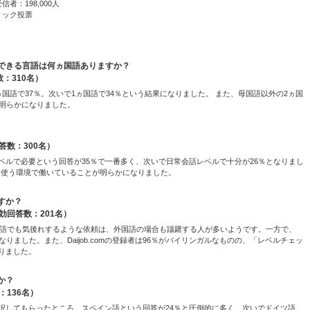
信者：198,000人
クリック投票
できる言語は何ヵ国語ありますか？
：310名）
国語で37％。次いで1ヵ国語で34％という結果になりました。 また、母国語以外の2ヵ国
が明らかになりました。
数：300名）
ベルで必要という回答が35％で一番多く、次いで日常会話レベルで十分が26％となりまし
を使う環境で働いていることが明らかになりました。
すか？
回答数：201名）
母国語でも気後れするような依頼は、外国語の場合も躊躇する人が多いようです。一方で、
りました。また、Daijob.comの登録者は96％がバイリンガルなものの、「レベルチェッ
りました。
か？
136名）
択してもらったところ、スペイン語という回答が24％と圧倒的に多く、次いでドイツ語