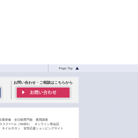
Page Top
お問い合わせ・ご相談はこちらから
企業研修
全日制専門校
夜間講座
スク>ール（HABS）
オンライン英会話
ネイルサロン
女性応援ショッピングサイト