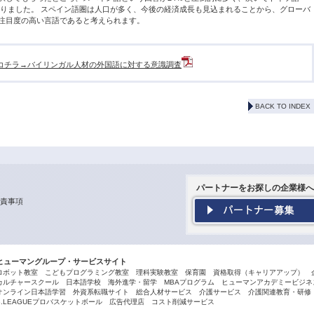
となりました。 スペイン語圏は人口が多く、今後の経済成長も見込まれることから、グローバ
注目度の高い言語であると考えられます。
コチラ→バイリンガル人材の外国語に対する意識調査
BACK TO INDEX
パートナーをお探しの企業様へ
責事項
ヒューマングループ・サービスサイト
ロボット教室
こどもプログラミング教室
理科実験教室
保育園
資格取得（キャリアアップ）
カルチャースクール
日本語学校
海外進学・留学
MBAプログラム
ヒューマンアカデミービジネス
オンライン日本語学習
外資系転職サイト
総合人材サービス
介護サービス
介護関連教育・研修
B.LEAGUEプロバスケットボール
広告代理店
コスト削減サービス