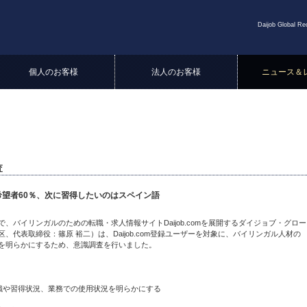
Daijob Globa
個人のお客様
法人のお客様
ニュース＆
査
希望者60％、次に習得したいのはスペイン語
バイリンガルのための転職・求人情報サイトDaijob.comを展開するダイジョブ・グロー
代表取締役：篠原 裕二）は、Daijob.com登録ユーザーを対象に、バイリンガル人材の
を明らかにするため、意識調査を行いました。
識や習得状況、業務での使用状況を明らかにする