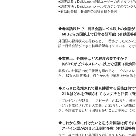
■調査対象：Daijob.com登録ユーザーの内メルマガ受
■調査方法：Daijob.comメールマガジンでのワン
■有効回答数：各設問の回答者数を参照
◆母国語以外で、日常会話レベル以上の会話が
60％が2カ国以上で日常会話可能（有効回答数
外国語の習得状況を尋ねると、一番多かったのが2ヵ
語で日常会話ができる転職希望者は60％いること
◆業務上、外国語はどの程度必要ですか？
約50％がビジネスレベル以上で必要（有効回答
業務での外国語の使用状況を尋ねると、ビジネスレ
た。 87％の回答者は、何らかの形で業務上外国語
◆とっさに依頼されて最も躊躇する業務は何で
21％はどれを依頼されても大丈夫と回答（有効
「プレゼン」が17％、「スピーチ」が21％と、
「どれを依頼されても大丈夫」が21％という結果にな
ク」を躊躇するという回答も多いことが明らかにな
◆これから身に付けたいと思う外国語は何です
スペイン語が24％と圧倒的多数（有効回答数：
次に、身に付けたい外国語を右記リストから一つ選