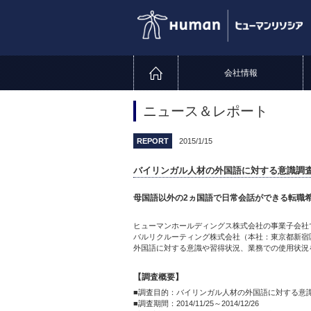
会社情報
ニュース＆レポート
REPORT
2015/1/15
バイリンガル人材の外国語に対する意識調
母国語以外の2ヵ国語で日常会話ができる転職
ヒューマンホールディングス株式会社の事業子会社で、
バルリクルーティング株式会社（本社：東京都新宿区、
外国語に対する意識や習得状況、業務での使用状況
【調査概要】
■調査目的：バイリンガル人材の外国語に対する意
■調査期間：2014/11/25～2014/12/26