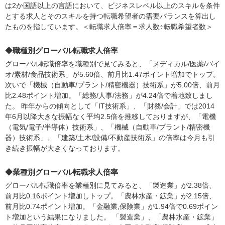
は2か国語以上の言語において、ビジネスレベル以上のスキルを条件
とする求人とそのスキルを持つ転職希望者の需要バランスを算出し
たものを指しています。＜転職求人倍率＝求人数÷転職希望者数＞
◆職種別グローバル転職求人倍率
グローバル転職倍率を職種別で見てみると、「メディカル/医薬/バイ
オ/素材/食品技術系」が5.60倍、前月比1.47ポイント増加でトップ。
次いで「機械（自動車/プラント/精密機器）技術系」が5.00倍、前月
比2.48ポイント増加。「総務/人事/法務」が4.24倍で着地致しまし
た。 昨年からの傾向として「IT技術系」、「財務/会計」では2014
年6月以降大きな振幅なく平均2.5倍を推移しておりますが、「電機
（電気/電子/半導体）技術系」、「機械（自動車/プラント/精密機
器）技術系」、「建築/土木/設備/不動産技術系」の倍率は今月も引
き続き振幅が大きくなっております。
◆業種別グローバル転職求人倍率
グローバル転職倍率を業種別に見てみると、「製造業」が2.38倍、
前月比0.16ポイント増加しトップ。「農林水産・鉱業」が2.15倍、
前月比0.74ポイント増加。「金融業,保険業」が1.94倍で0.69ポイン
ト増加という結果になりました。 「製造業」、「農林水産・鉱業」