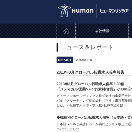
会社情報
ニュース＆レポート
REPORT
2013/09/20
2013年8月グローバル転職求人倍率報告
2013年8月グローバル転職求人倍率 1.39倍
『メディカル/医薬/バイオ/素材/食品』が3.80
ヒューマンホールディングス株式会社の事業子会社で、
バルリクルーティング株式会社（本社：東京都新宿区
した。＜転職求人倍率＝求人数÷転職希望者数＞
◆職種別グローバル転職求人倍率（日本語・英
日本語レベルと英語レベルが共にビジネス以上に応
出いたしました。