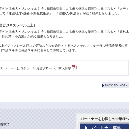
定がある求人とそのスキルを持つ転職希望者による求人倍率を職種別に見てみると『メディ
、そして『建築/土木/設備/不動産技術系』、『総務/人事/法務』が続く結果となりました。
語ビジネスレベル以上）
定がある求人とそのスキルを持つ転職希望者による求人倍率を業種別に見てみると『農林水
、『卸売業・小売業』が続く結果となりました。
以上ビジネスレベル以上の言語スキルを条件とする求人とそのスキルを持つ転職希望者の需
日本語スキルと英語スキルに着目して算出しています。
しいレポートはコチラ→10月度グローバル求人倍率
BACK TO INDEX
パートナーをお探しの企業様へ
責事項