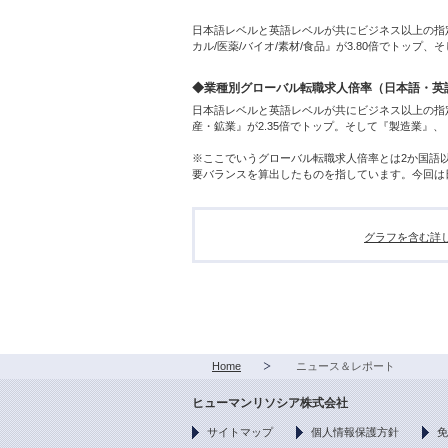
日本語レベルと英語レベルが共にビジネス以上の指
カル/医薬/バイオ/素材/食品』が3.80倍でトップ
◆業種別グローバル転職求人倍率（日本語・英
日本語レベルと英語レベルが共にビジネス以上の指
産・鉱業』が2.35倍でトップ。そして『製造業』
※ここでいうグローバル転職求人倍率とは2か国語
要バランスを算出したものを指しています。今回は
グラフを含む詳
Home
ニュース＆レポート
ヒューマンリソシア株式会社
サイトマップ
個人情報保護方針
免