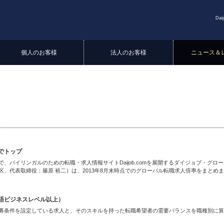
Dai
個人のお客様
法人のお客様
ニュース＆
倍でトップ
バイリンガルのための転職・求人情報サイトDaijob.comを展開するダイジョブ・グロー
、代表取締役：篠原 裕二）は、2013年8月末時点でのグローバル転職求人倍率をまとめま
語ビジネスレベル以上）
募条件を設定している求人と、そのスキルを持った転職希望者の需要バランスを職種別に算